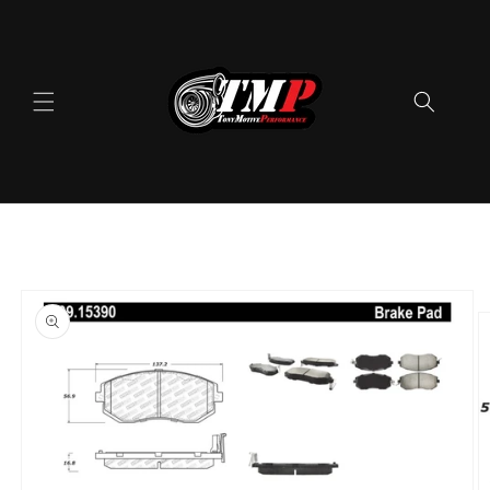
Skip to
content
Skip to
product
information