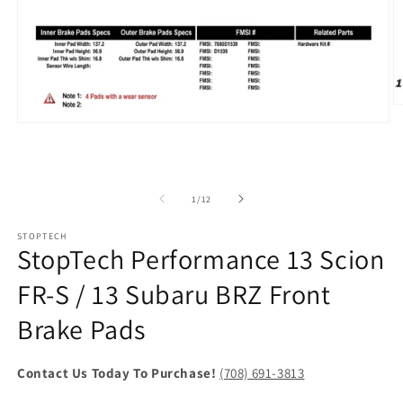
O
m
Open
2
media
in
1
m
in
modal
of
1
/
12
STOPTECH
StopTech Performance 13 Scion
FR-S / 13 Subaru BRZ Front
Brake Pads
Contact Us Today To Purchase!
(708) 691-3813